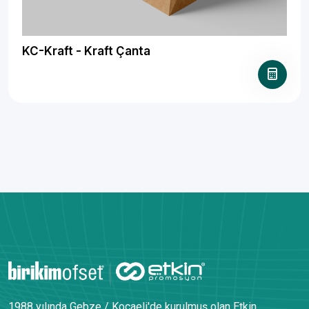
KC-Kraft - Kraft Çanta
1988 yılında Gebze / Kocaeli'de kurulmuş olan Etkin