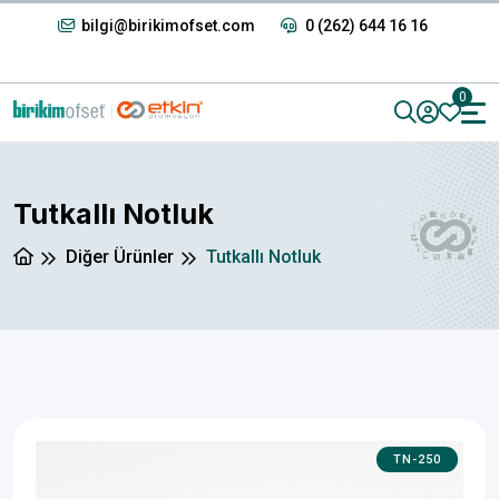
bilgi@birikimofset.com
0 (262) 644 16 16
0
Tutkallı Notluk
Diğer Ürünler
Tutkallı Notluk
TN-250